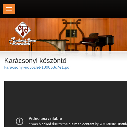
Toggle
navigation
Karácsonyi köszöntő
karacsonyi-udvozlet-1398b3c7e1.pdf