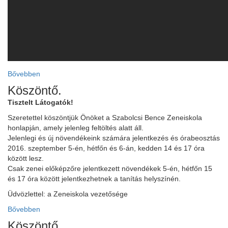
Bővebben
Köszöntő.
Tisztelt Látogatók!
Szeretettel köszöntjük Önöket a Szabolcsi Bence Zeneiskola
ja
honlapján, amely jelenleg feltöltés alatt áll.
Jelenlegi és új növendékeink számára jelentkezés és órabeosztás
2016. szeptember 5-én, hétfőn és 6-án, kedden 14 és 17 óra
dapesti Területi Válogatója
között lesz.
Csak zenei előképzőre jelentkezett növendékek 5-én, hétfőn 15
és 17 óra között jelentkezhetnek a tanítás helyszínén.
Üdvözlettel: a Zeneiskola vezetősége
Bővebben
Köszöntő