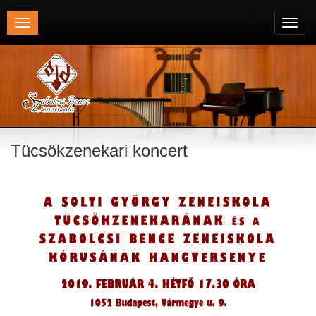
Toggle
Toggl
navigation
navig
Tücsökzenekari koncert