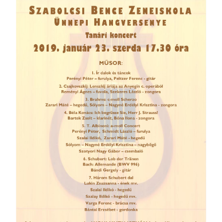
örgy emlékére