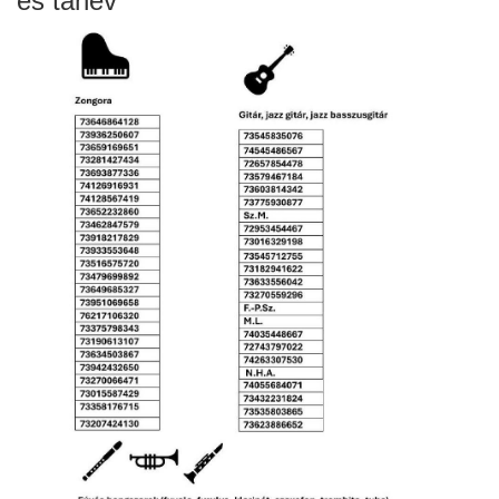
es tanév
örgy emlékére