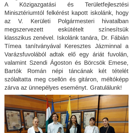
A Közigazgatási és Területfejlesztési
Minisztériumtól felkérést kapott iskolánk, hogy
az V. Kerületi Polgármesteri hivatalban
megszervezett eskütételt színesítsük
klasszikus zenével. Iskolánk tanára, Dr. Fábián
Tímea tanítványával Keresztes Jázminnal a
Varázsfuvolából adtak elő egy áriát fuvolán,
valamint Szendi Ágoston és Börcsök Emese,
Bartók Román népi táncának két tételét
szólaltatta meg csellón és gitáron, méltóképp
zárva az ünnepélyes eseményt. Gratulálunk!