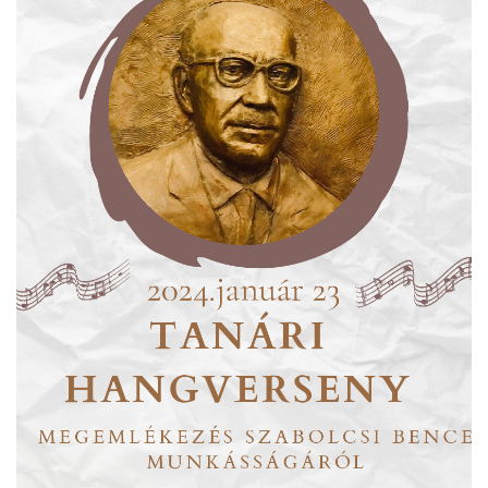
ja
dapesti Területi Válogatója