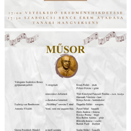
örgy emlékére