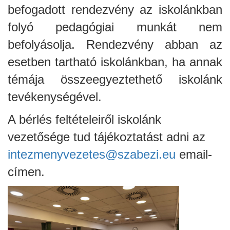
befogadott rendezvény az iskolánkban
folyó pedagógiai munkát nem
befolyásolja. Rendezvény abban az
esetben tartható iskolánkban, ha annak
témája összeegyeztethető iskolánk
tevékenységével.
A bérlés feltételeiről iskolánk
ja
vezetősége tud tájékoztatást adni az
intezmenyvezetes@szabezi.eu
email-
dapesti Területi Válogatója
címen.