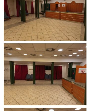
örgy emlékére