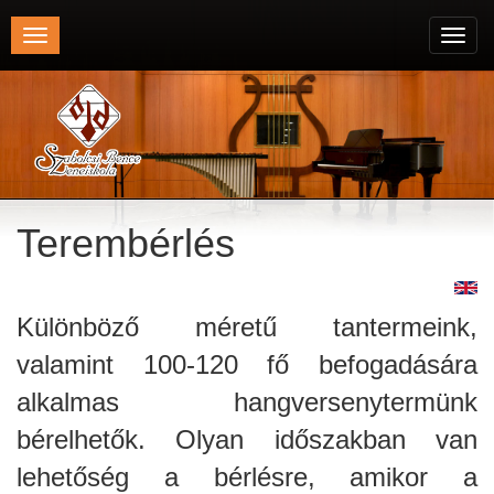
Toggle
Toggl
navigation
navig
Terembérlés
Különböző méretű tantermeink,
valamint 100-120 fő befogadására
alkalmas hangversenytermünk
bérelhetők. Olyan időszakban van
lehetőség a bérlésre, amikor a