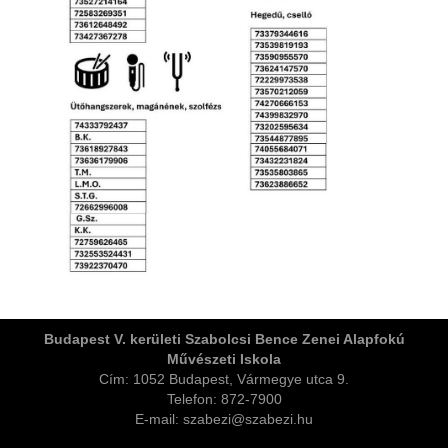
örgy emlékére
Budapest V. kerületi Szabolcsi Bence Zenei Alapfokú
Művészeti Iskola
Cím: 1052 Budapest, Vármegye utca 9.
Telefon: 872-7900
E-mail: szabezi@szabezi.hu