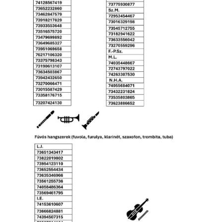
ja
dapesti Területi Válogatója