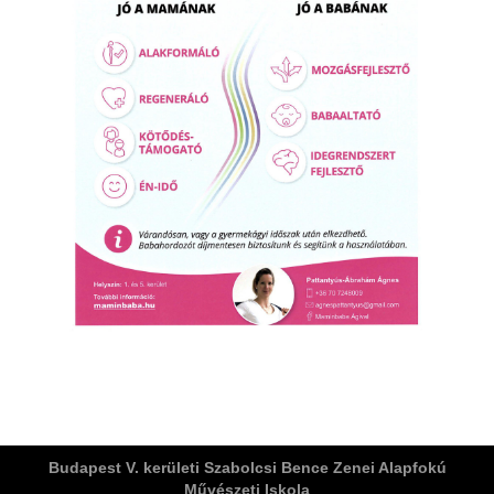
ja
dapesti Területi Válogatója
Budapest V. kerületi Szabolcsi Bence Zenei Alapfokú
Művészeti Iskola