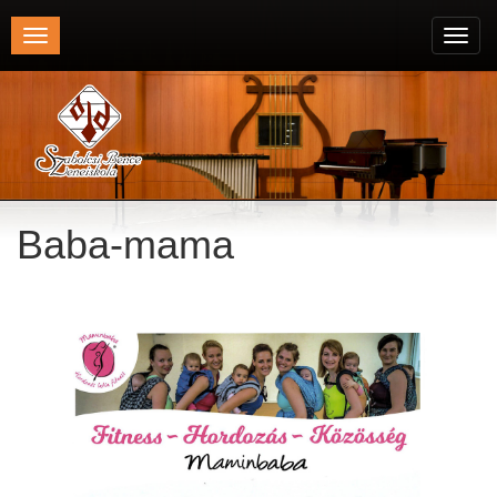
Toggle
Toggl
navigation
navig
Baba-mama