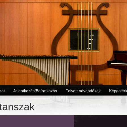
zat
Jelentkezés/Beíratkozás
Felvett növendékek
Képgaléri
 tanszak