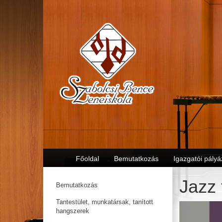
Főoldal
Bemutatkozás
Igazgatói pályá
Jazz
Bemutatkozás
Tantestület, munkatársak, tanított
hangszerek