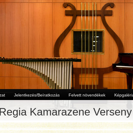
zat
Jelentkezés/Beíratkozás
Felvett növendékek
Képgaléri
 Regia Kamarazene Verseny