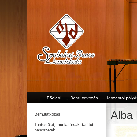
Főoldal
Bemutatkozás
Igazgatói pályá
Alba
Bemutatkozás
Tantestület, munkatársak, tanított
hangszerek