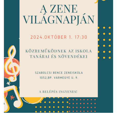
ja
dapesti Területi Válogatója