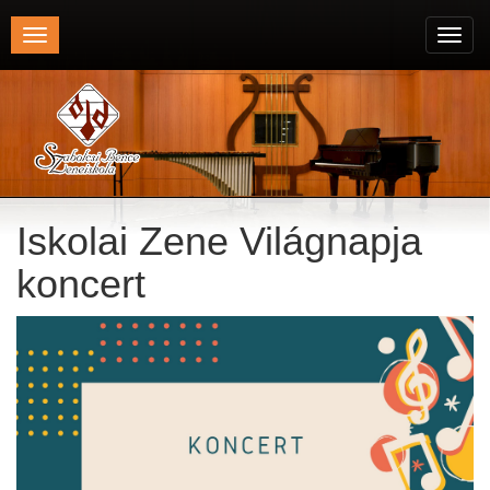
Toggle
Toggl
navigation
navig
Iskolai Zene Világnapja
koncert