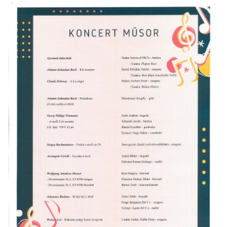
örgy emlékére