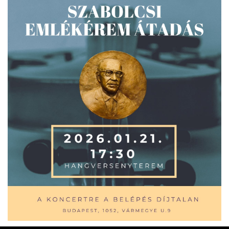
ja
dapesti Területi Válogatója