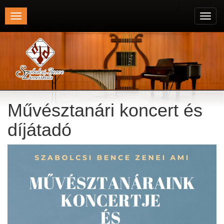
Toggle
Toggl
navigation
navig
Művésztanári koncert és
díjátadó