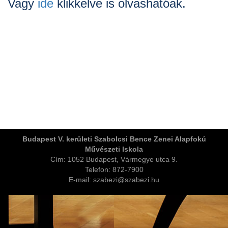
Vagy
ide
klikkelve is olvashatóak.
ja
Budapest V. kerületi Szabolcsi Bence Zenei Alapfokú
Művészeti Iskola
dapesti Területi Válogatója
Cím: 1052 Budapest, Vármegye utca 9.
Telefon: 872-7900
E-mail: szabezi@szabezi.hu