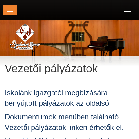
Toggle
Toggl
navigation
navig
Vezetői pályázatok
Iskolánk igazgatói megbízására
benyújtott pályázatok az oldalsó
Dokumentumok menüben található
Vezetői pályázatok linken érhetők el.