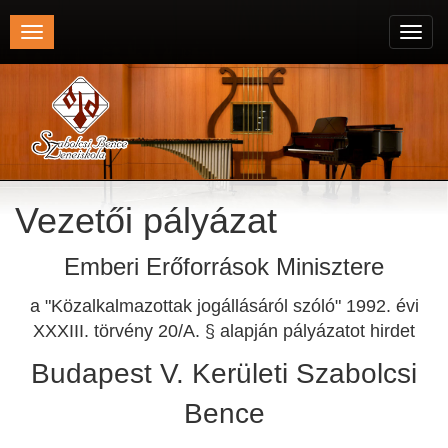
Toggle
Toggl
navigation
navig
Vezetői pályázat
Emberi Erőforrások Minisztere
a "Közalkalmazottak jogállásáról szóló" 1992. évi
XXXIII. törvény 20/A. § alapján pályázatot hirdet
Budapest V. Kerületi Szabolcsi
Bence