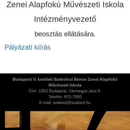
Zenei Alapfokú Művészeti Iskola
Intézményvezető
beosztás ellátására.
Pályázati kiírás
ja
Budapest V. kerületi Szabolcsi Bence Zenei Alapfokú
Művészeti Iskola
dapesti Területi Válogatója
Cím: 1052 Budapest, Vármegye utca 9.
Telefon: 872-7900
E-mail: szabezi@szabezi.hu