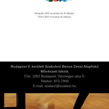
ja
Budapest V. kerületi Szabolcsi Bence Zenei Alapfokú
Művészeti Iskola
dapesti Területi Válogatója
Cím: 1052 Budapest, Vármegye utca 9.
Telefon: 872-7900
E-mail: szabezi@szabezi.hu