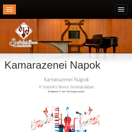
Toggle
Toggl
navigation
navig
Kamarazenei Napok