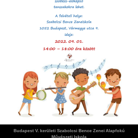
ja
dapesti Területi Válogatója
Budapest V. kerületi Szabolcsi Bence Zenei Alapfokú
Művészeti Iskola