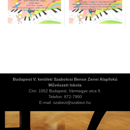
ja
Budapest V. kerületi Szabolcsi Bence Zenei Alapfokú
Művészeti Iskola
dapesti Területi Válogatója
Cím: 1052 Budapest, Vármegye utca 9.
Telefon: 872-7900
E-mail: szabezi@szabezi.hu