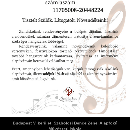
ja
dapesti Területi Válogatója
Budapest V. kerületi Szabolcsi Bence Zenei Alapfokú
Művészeti Iskola