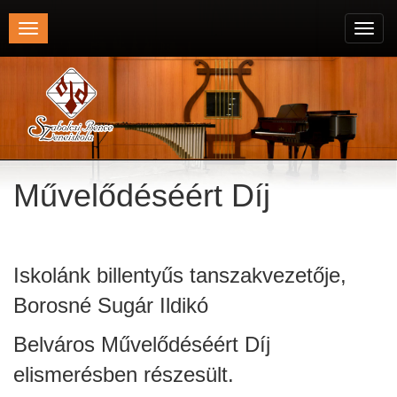
Toggle
Toggl
navigation
navig
Művelődéséért Díj
Iskolánk billentyűs tanszakvezetője,
Borosné Sugár Ildikó
Belváros Művelődéséért Díj
elismerésben részesült.