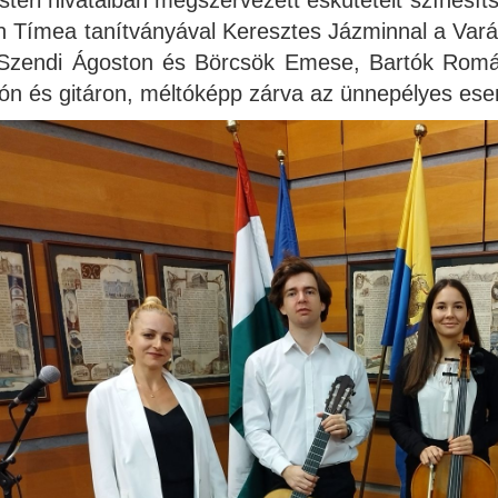
teri hivatalban megszervezett eskütételt színesíts
n Tímea tanítványával Keresztes Jázminnal a Varáz
 Szendi Ágoston és Börcsök Emese, Bartók Román 
ón és gitáron, méltóképp zárva az ünnepélyes ese