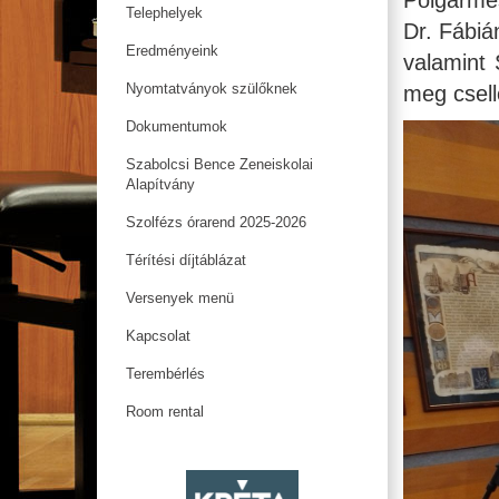
Polgármes
Telephelyek
Dr. Fábiá
Eredményeink
valamint
Nyomtatványok szülőknek
meg csell
Dokumentumok
Szabolcsi Bence Zeneiskolai
Alapítvány
Szolfézs órarend 2025-2026
Térítési díjtáblázat
Versenyek menü
Kapcsolat
Terembérlés
Room rental