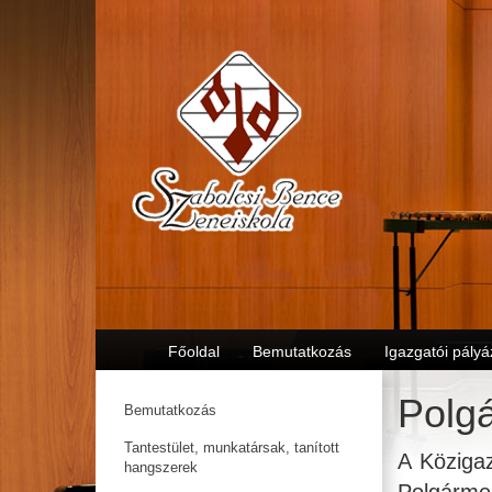
Főoldal
Bemutatkozás
Igazgatói pályá
Polgá
Bemutatkozás
Tantestület, munkatársak, tanított
A Közigaz
hangszerek