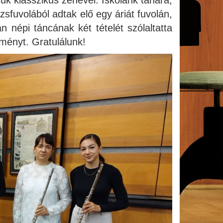
ük klasszikus zenével. Iskolánk tanára,
sfuvolából adtak elő egy áriát fuvolán,
népi táncának két tételét szólaltatta
ményt. Gratulálunk!