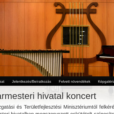
zat
Jelentkezés/Beíratkozás
Felvett növendékek
Képgaléri
rmesteri hivatal koncert
gatási és Területfejlesztési Minisztériumtól felkér