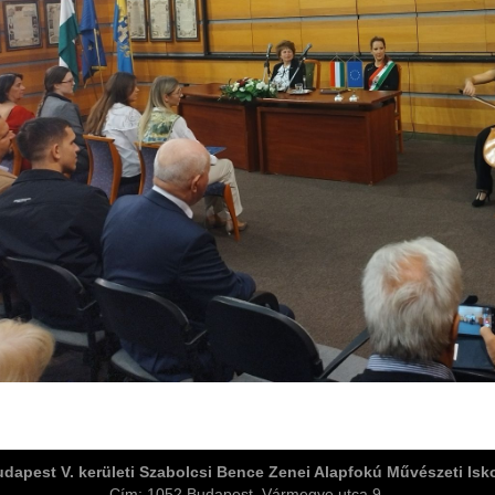
dapest V. kerületi Szabolcsi Bence Zenei Alapfokú Művészeti Isk
Cím: 1052 Budapest, Vármegye utca 9.