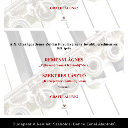
ja
dapesti Területi Válogatója
Budapest V. kerületi Szabolcsi Bence Zenei Alapfokú