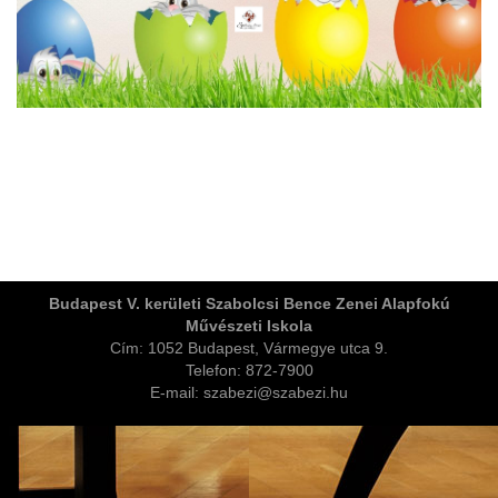
ja
Budapest V. kerületi Szabolcsi Bence Zenei Alapfokú
Művészeti Iskola
dapesti Területi Válogatója
Cím: 1052 Budapest, Vármegye utca 9.
Telefon: 872-7900
E-mail: szabezi@szabezi.hu