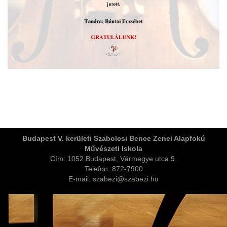
ja
Budapest V. kerületi Szabolcsi Bence Zenei Alapfokú
Művészeti Iskola
dapesti Területi Válogatója
Cím: 1052 Budapest, Vármegye utca 9.
Telefon: 872-7900
E-mail: szabezi@szabezi.hu