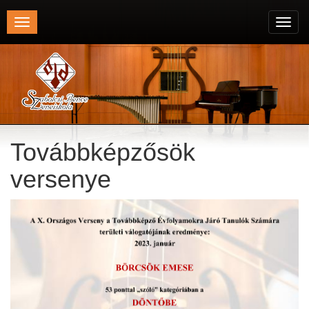
Toggle
Toggl
navigation
navig
Továbbképzősök
versenye