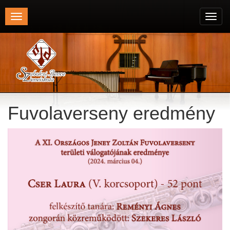
Toggle
Toggl
navigation
navig
Fuvolaverseny eredmény