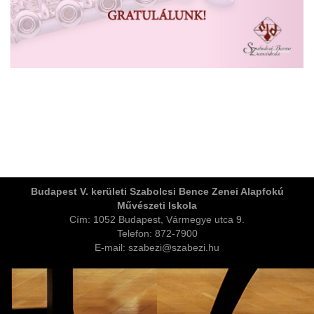
ja
Budapest V. kerületi Szabolcsi Bence Zenei Alapfokú
Művészeti Iskola
dapesti Területi Válogatója
Cím: 1052 Budapest, Vármegye utca 9.
Telefon: 872-7900
E-mail: szabezi@szabezi.hu