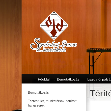
Főoldal
Bemutatkozás
Igazgatói pályá
Térít
Bemutatkozás
Tantestület, munkatársak, tanított
hangszerek