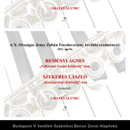
ja
dapesti Területi Válogatója
Budapest V. kerületi Szabolcsi Bence Zenei Alapfokú