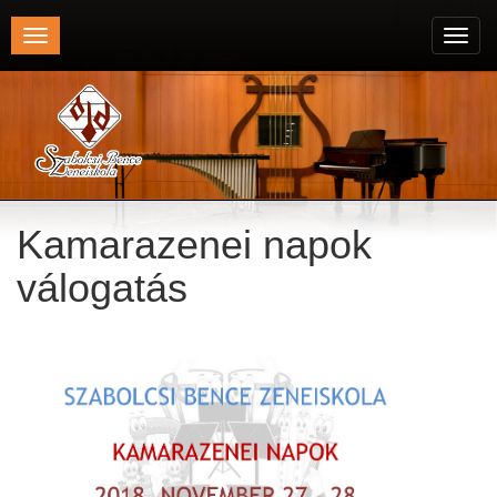
Toggle
Toggl
navigation
navig
Kamarazenei napok
válogatás