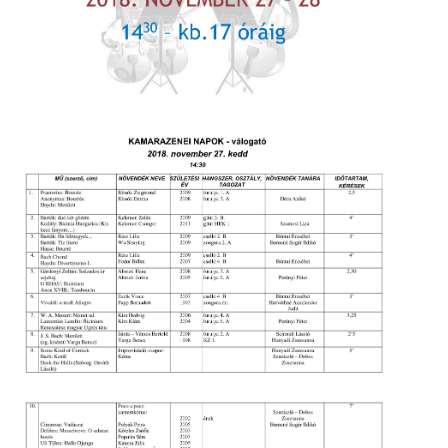
ja
dapesti Területi Válogatója