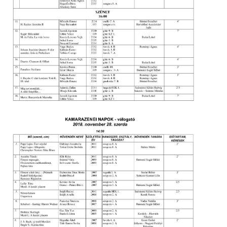
örgy emlékére