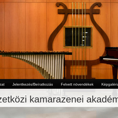
zat
Jelentkezés/Beíratkozás
Felvett növendékek
Képgaléri
etközi kamarazenei akadém