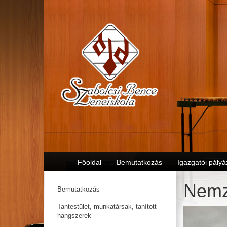
Főoldal
Bemutatkozás
Igazgatói pályá
Nemz
Bemutatkozás
Tantestület, munkatársak, tanított
hangszerek