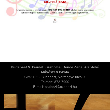
ja
Budapest V. kerületi Szabolcsi Bence Zenei Alapfokú
Művészeti Iskola
dapesti Területi Válogatója
Cím: 1052 Budapest, Vármegye utca 9.
Telefon: 872-7900
E-mail: szabezi@szabezi.hu