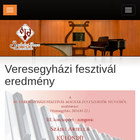
Toggle
Toggl
navigation
navig
Veresegyházi fesztivál
eredmény