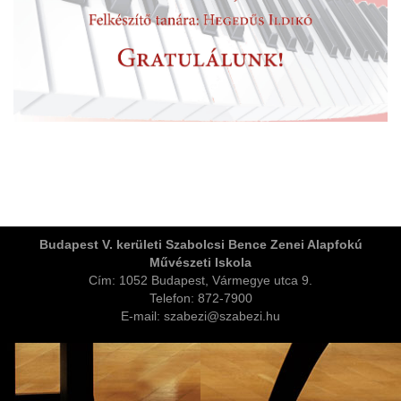
ja
Budapest V. kerületi Szabolcsi Bence Zenei Alapfokú
Művészeti Iskola
dapesti Területi Válogatója
Cím: 1052 Budapest, Vármegye utca 9.
Telefon: 872-7900
E-mail: szabezi@szabezi.hu