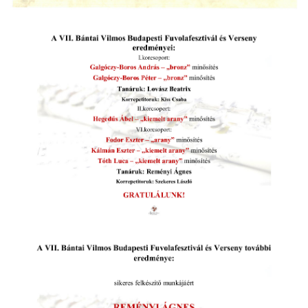
örgy emlékére