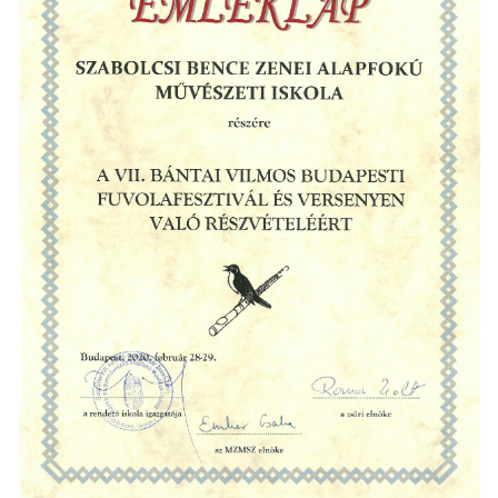
ja
dapesti Területi Válogatója